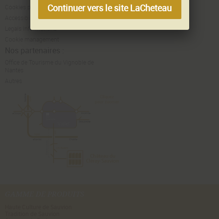
Continuer vers le site LaCheteau
Cookies policy
Accessibilité
Legals informations
Cookie management
Nos partenaires :
Office de Tourisme du Vignoble de
Nantes
Autres
GAMME DE PRODUITS
Haute Culture de Sauvion
Tradition de Sauvion