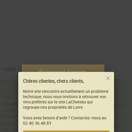
Welcome to Sauvion,
Chères clientes, chers clients,
HELP
CONTACT
To visit our website, you must
have the legal age to purchase
Castle of Cléray
FAQ
Notre site rencontre actuellement un problème
MAISON SAUVION
or consume alcohol.
technique, nous vous invitons à retrouver vos
More
Façonneur de Plaisir
vins préférés sur le site LaCheteau qui
If there is no legislation in your
Our opening hours
Château du Cléray - Sauvion en Eolie
regroupe nos propriétés de Loire.
country, you must be aged at
Contact
BP 49459
least 18 years.
44194 Vallet Cedex - France
Terms of Sales
Vous avez besoin d'aide ? Contactez-nous au
Tél : +33 (0)6 21 67 90 63
02.40.36.48.83
Privacy Policy
Yes
No
Tél caves : +33 (0)2 40 36 48 83
Terms of Service
Contact