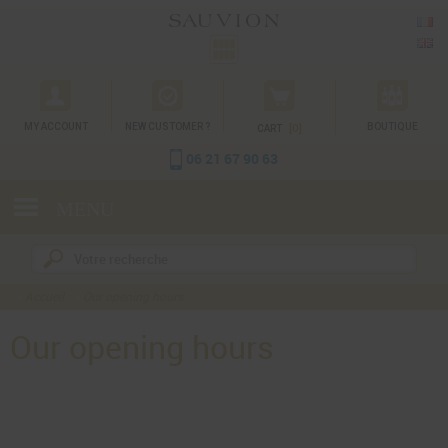
Cookie management
MY ACCOUNT
NEW CUSTOMER ?
[0]
BOUTIQUE
CART
06 21 67 90 63
MENU
Accueil
Our opening hours
Our opening hours