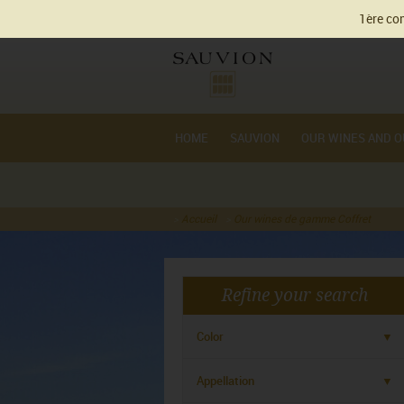
Cookie management
1ère com
HOME
SAUVION
OUR WINES AND O
Accueil
Our wines de gamme Coffret
Refine your search
Color
Appellation