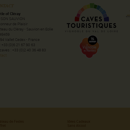
NTACT
tle of Cléray
ISON SAUVION
onneur de Plaisir
teau du Cléray - Sauvion en Eolie
49459
94 Vallet Cedex - France
 : +33 (0)6 21 67 90 63
 caves : +33 (0)2 40 36 48 83
tact
âteau de Fesles
Idées Cadeaux
fret
Sans Alcool