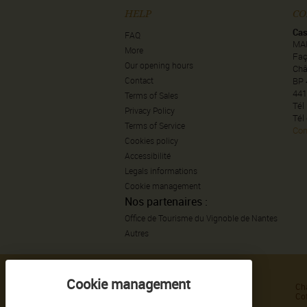
HELP
CO
Cas
FAQ
MA
More
Faç
Our opening hours
Châ
Contact
BP 
441
Terms of Sales
Tél
Privacy Policy
Tél
Terms of Service
Con
Cookies policy
Accessibilité
Legals informations
Cookie management
Nos partenaires :
Office de Tourisme du Vignoble de Nantes
Autres
GAMME DE PRODUITS
Haute Culture de Sauvion
Ch
Tradition de Sauvion
Cof