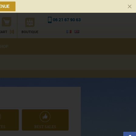
ENUE
06 21 67 90 63
[0]
CART
BOUTIQUE
SHOP
TES
BEST SALES