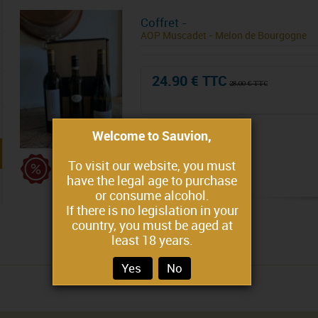
Coffret -
AOP Muscadet - Melon de Bourgogne
24.90 € TTC
28.00 € TTC
Welcome to Sauvion,
To visit our website, you must
have the legal age to purchase
or consume alcohol.
If there is no legislation in your
country, you must be aged at
least 18 years.
Yes
No