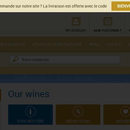
mande sur notre site ? La livraison est offerte avec le code
BIENV
MY ACCOUNT
NEW CUSTOMER ?
UR EXPERTISE
VISITES ET OENOTOURISME
NEWS
EVENTS
Our wines
TOUS NOS VINS
PROMOTIONS
FAVORI